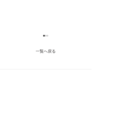
一覧へ戻る
お問い合わせ
【催眠術はヤラセ？】都
【ヤラセなし！
市伝説系YouTuber MATT
術かけられて立
SHOWさんが実際に体験
w【初体験】
した催眠術の裏側を催眠
催眠術のかけ方
術師が解説