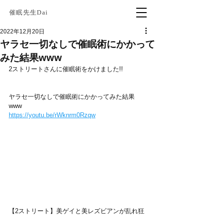
催眠先生Dai
2022年12月20日
ヤラセ一切なしで催眠術にかかって
みた結果www
2ストリートさんに催眠術をかけました!!
ヤラセ一切なしで催眠術にかかってみた結果
www
https://youtu.be/rWknrm0Rzqw
【2ストリート】美ゲイと美レズビアンが乱れ狂